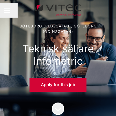
Share page
CAREER MENU
GÖTEBORG (REDEGATAN), GÖTEBORG
(ODINSGATAN)
Teknisk säljare
Infometric
Apply for this job