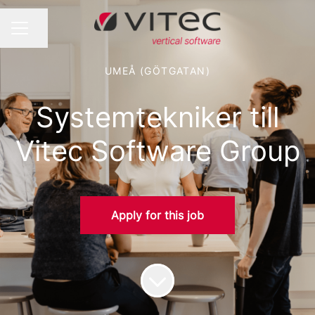
Share page
CAREER MENU
UMEÅ (GÖTGATAN)
Systemtekniker till
Vitec Software Group
Apply for this job